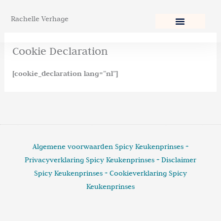
Ga
Rachelle Verhage
naar
de
inhoud
Cookie Declaration
[cookie_declaration lang=”nl”]
Algemene voorwaarden Spicy Keukenprinses +
Privacyverklaring Spicy Keukenprinses +
Disclaimer
Spicy Keukenprinses +
Cookieverklaring Spicy
Keukenprinses