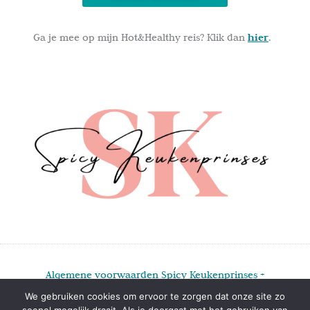
Ga je mee op mijn Hot&Healthy reis? Klik dan
hier
.
Algemene voorwaarden Spicy Keukenprinses +
Privacyverklaring Spicy Keukenprinses +
Disclaimer
We gebruiken cookies om ervoor te zorgen dat onze site zo