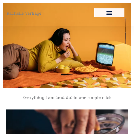
Ga
naar
Rachelle Verhage
de
inhoud
Everything I am (and do) in one simple click