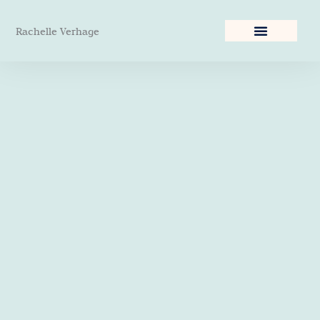
Ga
naar
Rachelle Verhage
de
inhoud