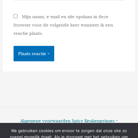
Mijn naam, e-mail en site opslaan in deze
browser voor de volgende keer wanneer ik een
reactie plaats.
Algemene voorwaarden Spicy Keukenprinses +
Privacyverklaring Spicy Keukenprinses +
Disclaimer
We gebruiken cookies om ervoor te zorgen dat onze site zo
Spicy Keukenprinses +
Cookieverklaring Spicy
soepel mogelijk draait. Als je doorgaat met het gebruiken van