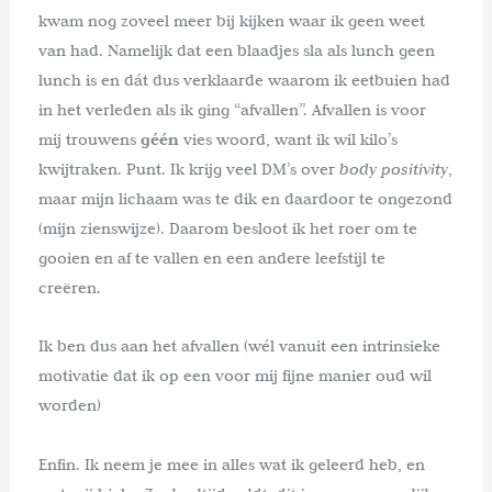
kwam nog zoveel meer bij kijken waar ik geen weet
van had. Namelijk dat een blaadjes sla als lunch geen
lunch is en dát dus verklaarde waarom ik eetbuien had
in het verleden als ik ging “afvallen”. Afvallen is voor
mij trouwens
géén
vies woord, want ik wil kilo’s
kwijtraken. Punt. Ik krijg veel DM’s over
body positivity
,
maar mijn lichaam was te dik en daardoor te ongezond
(mijn zienswijze). Daarom besloot ik het roer om te
gooien en af te vallen en een andere leefstijl te
creëren.
Ik ben dus aan het afvallen (wél vanuit een intrinsieke
motivatie dat ik op een voor mij fijne manier oud wil
worden)
Enfin. Ik neem je mee in alles wat ik geleerd heb, en