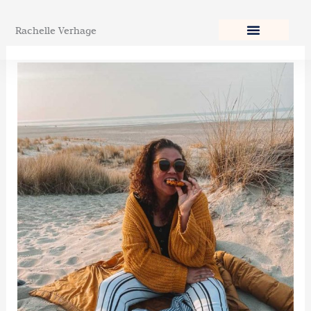
Ga
naar
Rachelle Verhage
de
inhoud